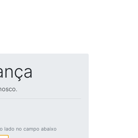
ança
nosco.
ao lado no campo abaixo