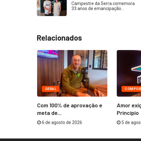
Campestre da Serra comemora
33 anos de emancipação…
Relacionados
GERAL
COMPOR
âmara
Com 100% de aprovação e
Amor exi
R$...
meta de...
Princípio
26
6 de agosto de 2026
5 de agos