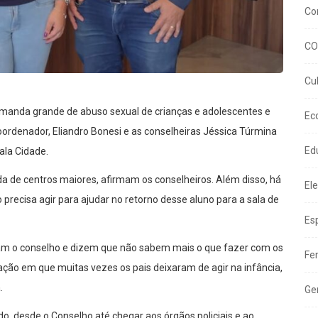
Co
CO
Cu
manda grande de abuso sexual de crianças e adolescentes e
Ec
oordenador, Eliandro Bonesi e as conselheiras Jéssica Túrmina
Ed
ala Cidade.
 de centros maiores, afirmam os conselheiros. Além disso, há
El
precisa agir para ajudar no retorno desse aluno para a sala de
Es
am o conselho e dizem que não sabem mais o que fazer com os
Fe
ação em que muitas vezes os pais deixaram de agir na infância,
.
Ge
o, desde o Conselho até chegar aos órgãos policiais e ao