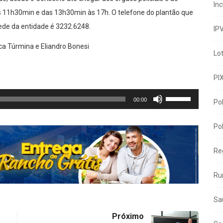
In
às 11h30min e das 13h30min às 17h. O telefone do plantão que
ede da entidade é 3232.6248.
IP
ica Túrmina e Eliandro Bonesi
Lo
PI
Use
00:00
Pol
as
setas
Pol
para
cima
ou
Re
para
baixo
Ru
para
aumentar
Sa
ou
diminuir
Próximo