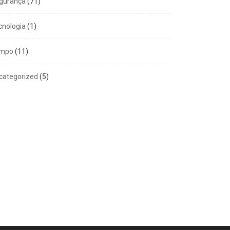
gurança
(71)
cnologia
(1)
mpo
(11)
categorized
(5)
GERAL
COMPORTAMENTO
m 100% de aprovação e
Amor exigente -8º
ta de...
Princípio
6 de agosto de 2026
5 de agosto de 2026