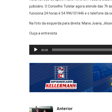
judiciário. O Conselho Tutelar agora atende das 7h 
funciona 24 horas é 54.996101446 e o telefone da s
Na foto da esquerda para direita: Maria Joana, Jéss
Ouça a entrevista
Tocador
de
00:00
áudio
Anterior