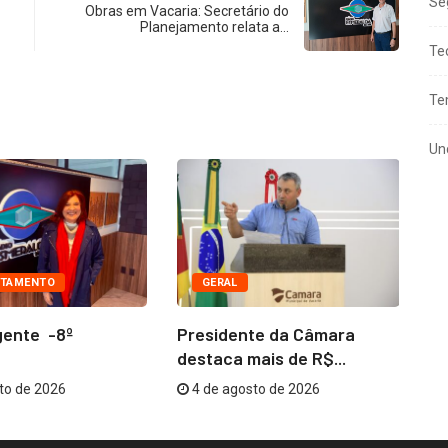
Se
o
Obras em Vacaria: Secretário do
volume.
Planejamento relata a…
Te
Te
Un
TAMENTO
GERAL
gente -8º
Presidente da Câmara
Co
destaca mais de R$...
me
to de 2026
4 de agosto de 2026