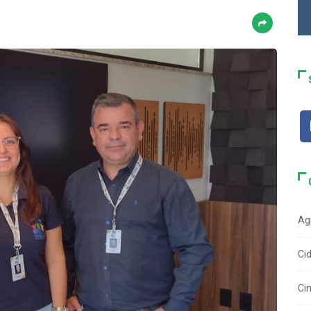
Ag
Ci
Ci