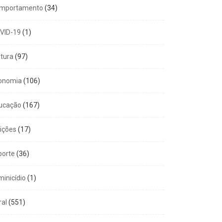
mportamento
(34)
VID-19
(1)
ltura
(97)
onomia
(106)
ucação
(167)
eições
(17)
porte
(36)
minicídio
(1)
ral
(551)