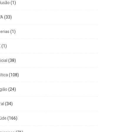
clusão
(1)
VA
(33)
terias
(1)
X
(1)
icial
(38)
ítica
(108)
gião
(24)
ral
(34)
úde
(166)