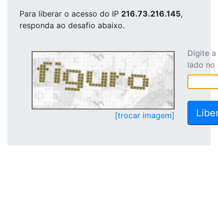
Para liberar o acesso
do IP
216.73.216.145
,
responda ao desafio abaixo.
Digite 
lado no
[trocar imagem]