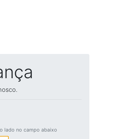
ança
nosco.
ao lado no campo abaixo