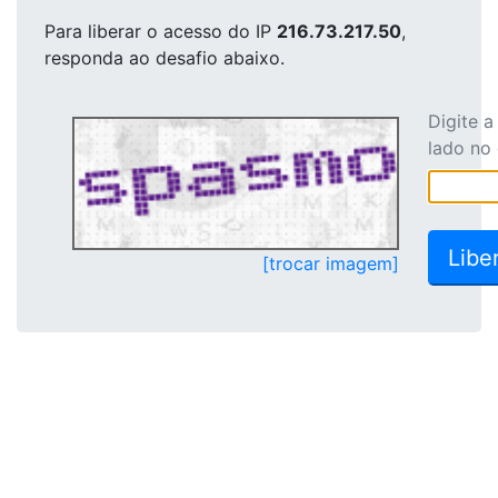
Para liberar o acesso
do IP
216.73.217.50
,
responda ao desafio abaixo.
Digite 
lado no
[trocar imagem]