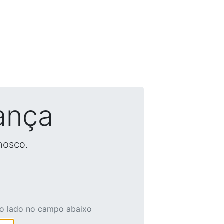
ança
nosco.
ao lado no campo abaixo