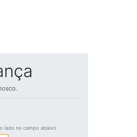
ança
nosco.
ao lado no campo abaixo