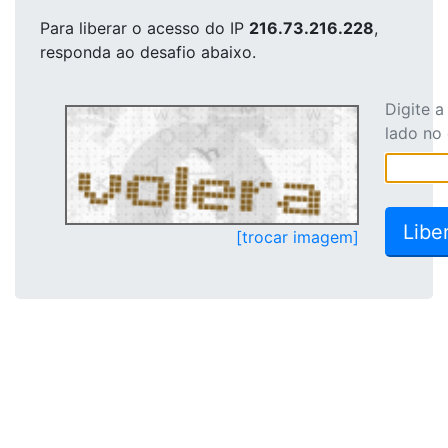
Para liberar o acesso
do IP
216.73.216.228
,
responda ao desafio abaixo.
Digite 
lado no
[trocar imagem]