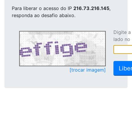
Para liberar o acesso
do IP
216.73.216.145
,
responda ao desafio abaixo.
Digite 
lado no
[trocar imagem]