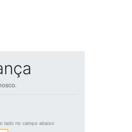
ança
nosco.
ao lado no campo abaixo