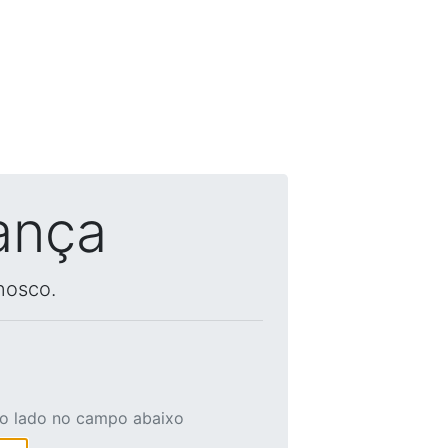
ança
nosco.
ao lado no campo abaixo