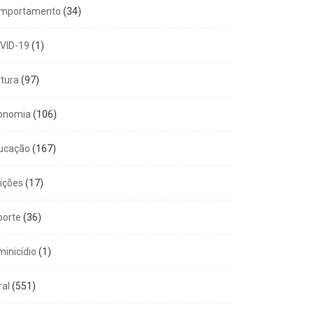
mportamento
(34)
VID-19
(1)
ltura
(97)
onomia
(106)
ucação
(167)
eições
(17)
porte
(36)
minicídio
(1)
ral
(551)