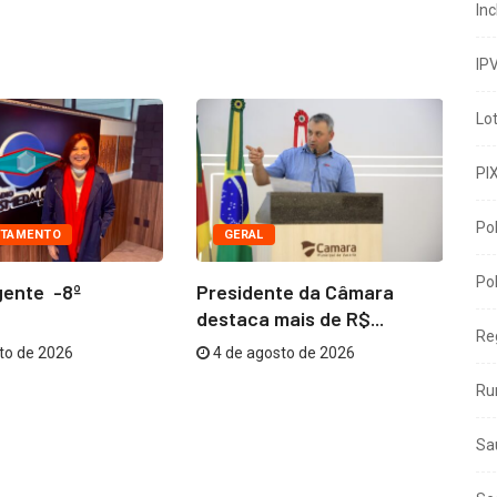
In
IP
Lo
PI
Pol
TAMENTO
GERAL
Pol
gente -8º
Presidente da Câmara
Co
destaca mais de R$...
me
Re
to de 2026
4 de agosto de 2026
Ru
Sa