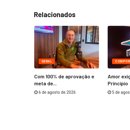
Relacionados
GERAL
COMPOR
âmara
Com 100% de aprovação e
Amor exi
R$...
meta de...
Princípio
26
6 de agosto de 2026
5 de agos