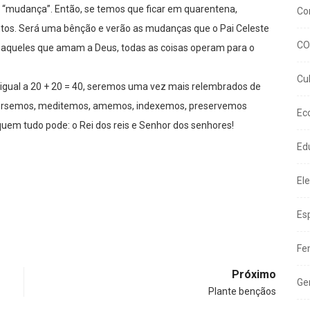
 “mudança”. Então, se temos que ficar em quarentena,
Co
untos. Será uma bênção e verão as mudanças que o Pai Celeste
CO
a aqueles que amam a Deus, todas as coisas operam para o
Cu
igual a 20 + 20 = 40, seremos uma vez mais relembrados de
nversemos, meditemos, amemos, indexemos, preservemos
Ec
uem tudo pode: o Rei dos reis e Senhor dos senhores!
Ed
El
Es
Fe
Próximo
Ge
Plante bençãos