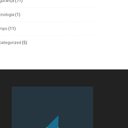
gurança
(71)
cnologia
(1)
mpo
(11)
categorized
(5)