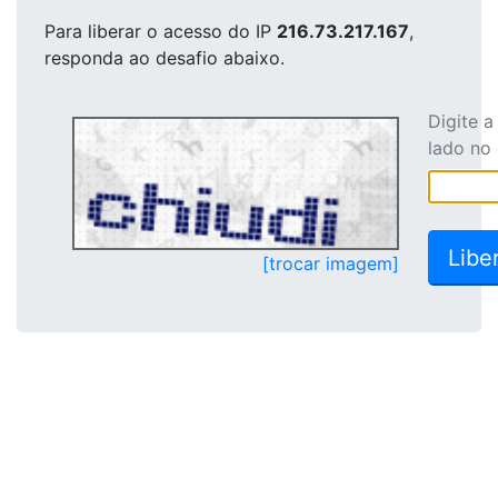
Para liberar o acesso
do IP
216.73.217.167
,
responda ao desafio abaixo.
Digite 
lado no
[trocar imagem]