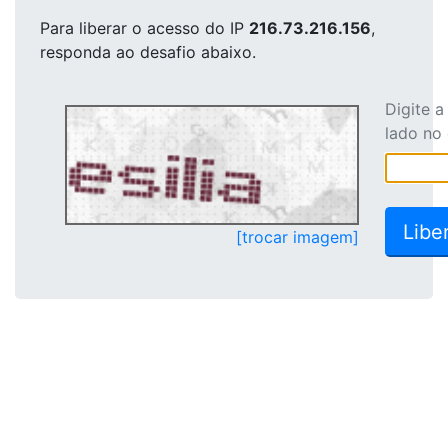
Para liberar o acesso
do IP
216.73.216.156
,
responda ao desafio abaixo.
Digite 
lado no
[trocar imagem]