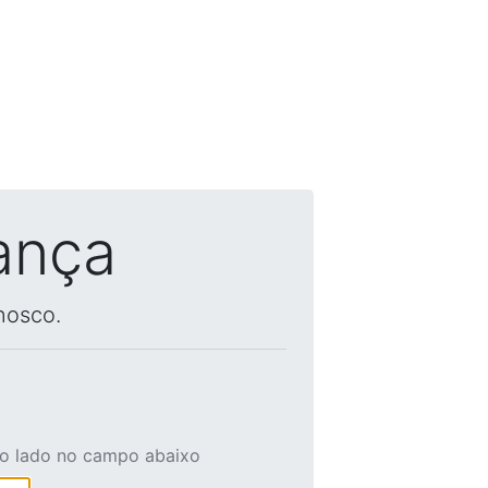
ança
nosco.
ao lado no campo abaixo