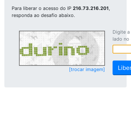
Para liberar o acesso
do IP
216.73.216.201
,
responda ao desafio abaixo.
Digite 
lado no
[trocar imagem]