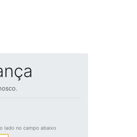
ança
nosco.
ao lado no campo abaixo