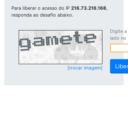
Para liberar o acesso
do IP
216.73.216.168
,
responda ao desafio abaixo.
Digite 
lado no
[trocar imagem]