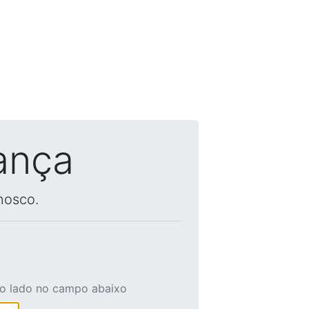
ança
nosco.
ao lado no campo abaixo