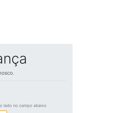
ança
nosco.
ao lado no campo abaixo