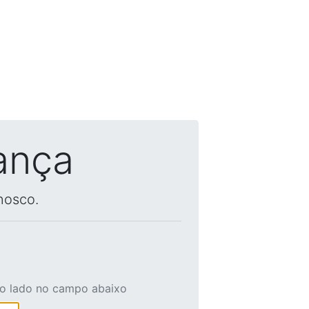
ança
nosco.
ao lado no campo abaixo