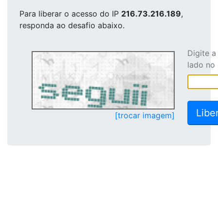
Para liberar o acesso
do IP
216.73.216.189
,
responda ao desafio abaixo.
Digite 
lado no
[trocar imagem]