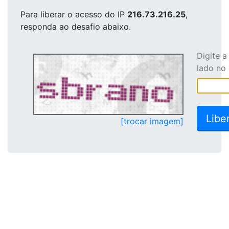
Para liberar o acesso
do IP
216.73.216.25
,
responda ao desafio abaixo.
Digite 
lado no
[trocar imagem]