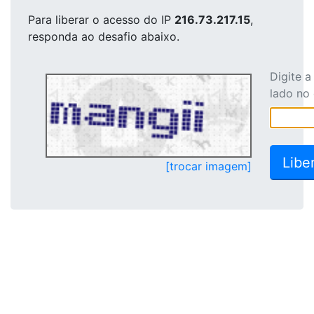
Para liberar o acesso
do IP
216.73.217.15
,
responda ao desafio abaixo.
Digite 
lado no
[trocar imagem]