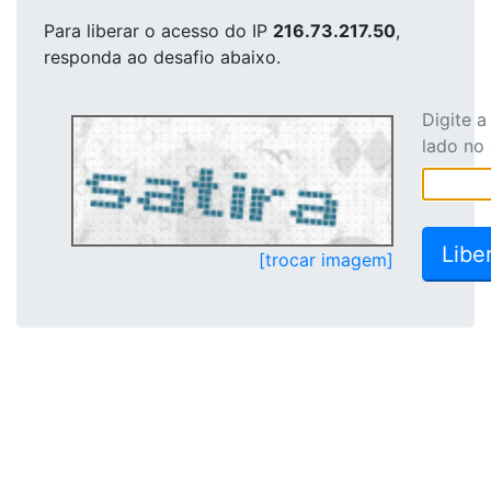
Para liberar o acesso
do IP
216.73.217.50
,
responda ao desafio abaixo.
Digite 
lado no
[trocar imagem]