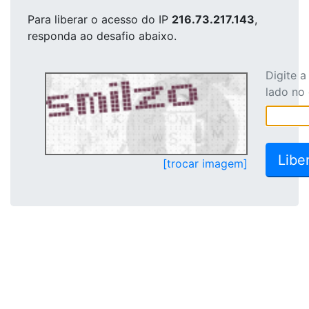
Para liberar o acesso
do IP
216.73.217.143
,
responda ao desafio abaixo.
Digite 
lado no
[trocar imagem]