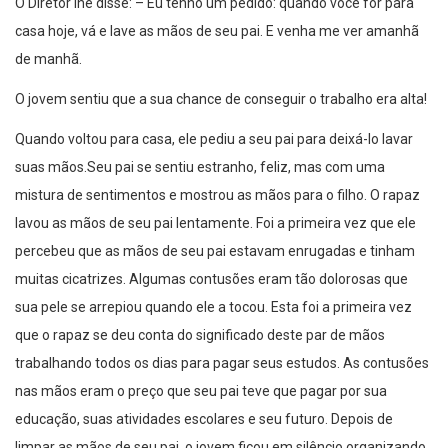
O Diretor lhe disse: – Eu tenho um pedido: quando você for para
casa hoje, vá e lave as mãos de seu pai. E venha me ver amanhã
de manhã.
O jovem sentiu que a sua chance de conseguir o trabalho era alta!
Quando voltou para casa, ele pediu a seu pai para deixá-lo lavar
suas mãos.Seu pai se sentiu estranho, feliz, mas com uma
mistura de sentimentos e mostrou as mãos para o filho. O rapaz
lavou as mãos de seu pai lentamente. Foi a primeira vez que ele
percebeu que as mãos de seu pai estavam enrugadas e tinham
muitas cicatrizes. Algumas contusões eram tão dolorosas que
sua pele se arrepiou quando ele a tocou. Esta foi a primeira vez
que o rapaz se deu conta do significado deste par de mãos
trabalhando todos os dias para pagar seus estudos. As contusões
nas mãos eram o preço que seu pai teve que pagar por sua
educação, suas atividades escolares e seu futuro. Depois de
limpar as mãos de seu pai, o jovem ficou em silêncio organizando