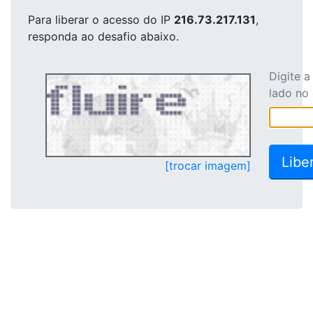
Para liberar o acesso
do IP
216.73.217.131
,
responda ao desafio abaixo.
Digite 
lado no
[trocar imagem]