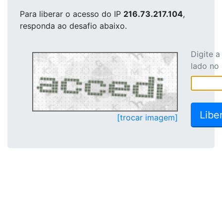
Para liberar o acesso
do IP
216.73.217.104
,
responda ao desafio abaixo.
Digite 
lado no
[trocar imagem]