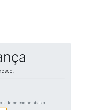
ança
nosco.
ao lado no campo abaixo