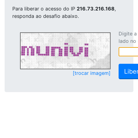
Para liberar o acesso
do IP
216.73.216.168
,
responda ao desafio abaixo.
Digite 
lado no
[trocar imagem]