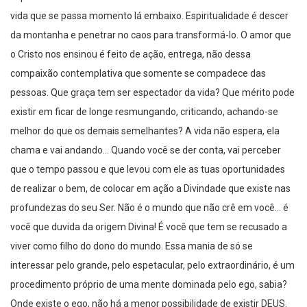
vida que se passa momento lá embaixo. Espiritualidade é descer
da montanha e penetrar no caos para transformá-lo. O amor que
o Cristo nos ensinou é feito de ação, entrega, não dessa
compaixão contemplativa que somente se compadece das
pessoas. Que graça tem ser espectador da vida? Que mérito pode
existir em ficar de longe resmungando, criticando, achando-se
melhor do que os demais semelhantes? A vida não espera, ela
chama e vai andando… Quando você se der conta, vai perceber
que o tempo passou e que levou com ele as tuas oportunidades
de realizar o bem, de colocar em ação a Divindade que existe nas
profundezas do seu Ser. Não é o mundo que não crê em você… é
você que duvida da origem Divina! É você que tem se recusado a
viver como filho do dono do mundo. Essa mania de só se
interessar pelo grande, pelo espetacular, pelo extraordinário, é um
procedimento próprio de uma mente dominada pelo ego, sabia?
Onde existe o ego, não há a menor possibilidade de existir DEUS.