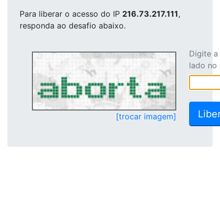
Para liberar o acesso
do IP
216.73.217.111
,
responda ao desafio abaixo.
Digite 
lado no
[trocar imagem]