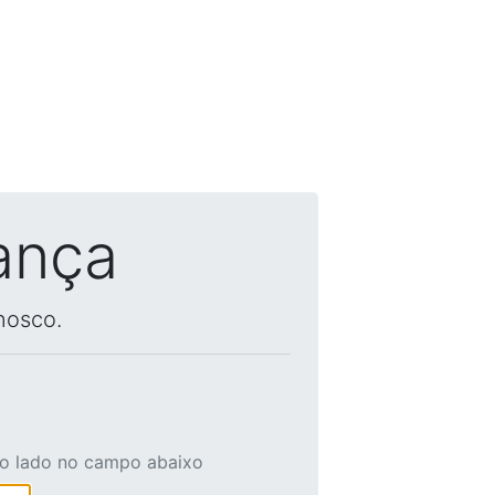
ança
nosco.
ao lado no campo abaixo