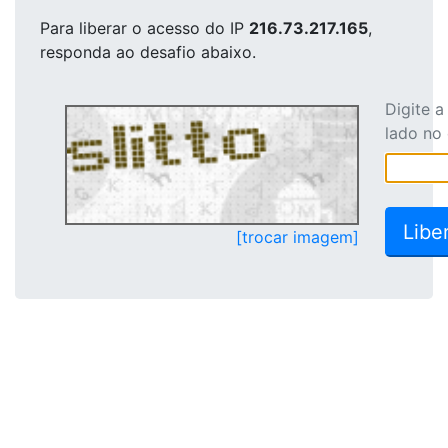
Para liberar o acesso
do IP
216.73.217.165
,
responda ao desafio abaixo.
Digite 
lado no
[trocar imagem]