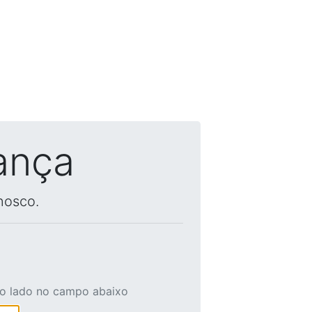
ança
nosco.
ao lado no campo abaixo