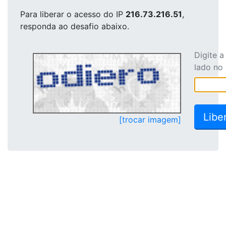
Para liberar o acesso
do IP
216.73.216.51
,
responda ao desafio abaixo.
Digite 
lado no
[trocar imagem]