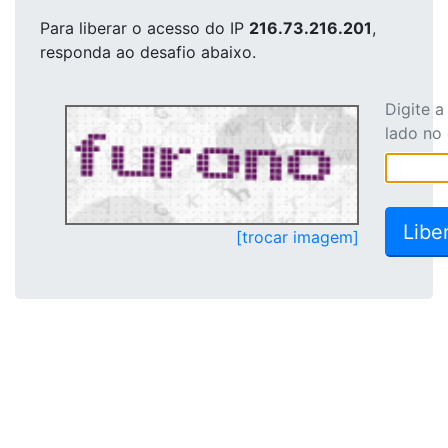
Para liberar o acesso
do IP
216.73.216.201
,
responda ao desafio abaixo.
Digite 
lado no
[trocar imagem]