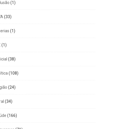
clusão
(1)
VA
(33)
terias
(1)
X
(1)
icial
(38)
ítica
(108)
gião
(24)
ral
(34)
úde
(166)