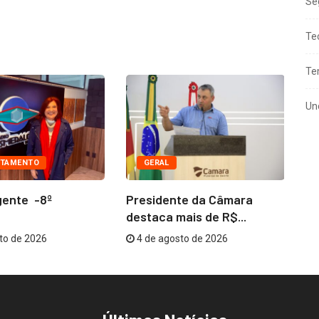
Se
Te
Te
Un
TAMENTO
GERAL
gente -8º
Presidente da Câmara
Co
destaca mais de R$...
me
to de 2026
4 de agosto de 2026