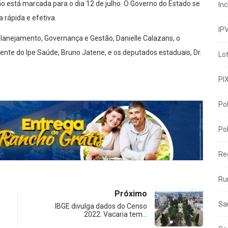
ão está marcada para o dia 12 de julho. O Governo do Estado se
In
rápida e efetiva.
IP
lanejamento, Governança e Gestão, Danielle Calazans, o
dente do Ipe Saúde, Bruno Jatene, e os deputados estaduais, Dr.
Lo
PI
Pol
Pol
Re
Ru
Próximo
Sa
IBGE divulga dados do Censo
2022: Vacaria tem…