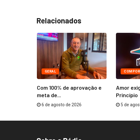
Relacionados
GERAL
COMPOR
âmara
Com 100% de aprovação e
Amor exi
R$...
meta de...
Princípio
26
6 de agosto de 2026
5 de agos