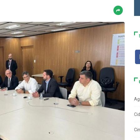
Ag
Ci
Ci