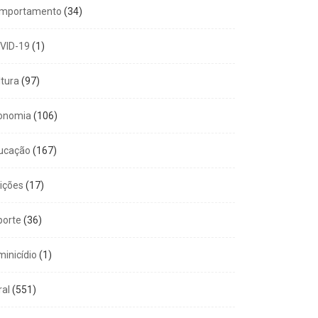
mportamento
(34)
VID-19
(1)
ltura
(97)
onomia
(106)
ucação
(167)
eições
(17)
porte
(36)
minicídio
(1)
ral
(551)