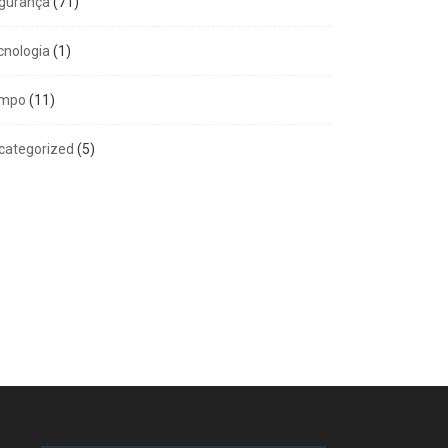
gurança
(71)
cnologia
(1)
mpo
(11)
categorized
(5)
GERAL
COMPORTAMENTO
m 100% de aprovação e
Amor exigente -8º
ta de...
Princípio
6 de agosto de 2026
5 de agosto de 2026