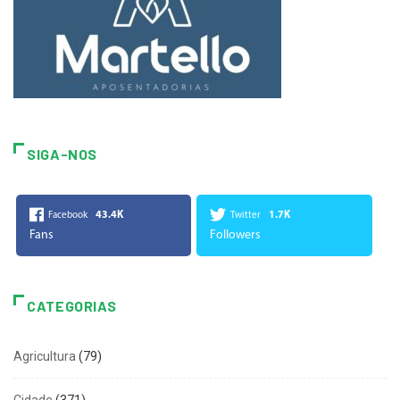
SIGA-NOS
43.4K
1.7K
Facebook
Twitter
Fans
Followers
CATEGORIAS
Agricultura
(79)
Cidade
(371)