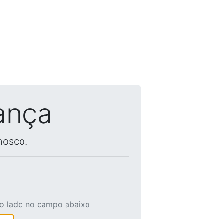
ança
nosco.
ao lado no campo abaixo