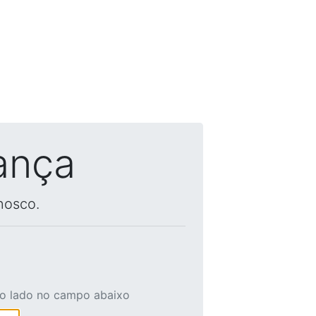
ança
nosco.
ao lado no campo abaixo