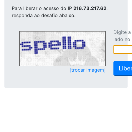
Para liberar o acesso
do IP
216.73.217.62
,
responda ao desafio abaixo.
Digite 
lado no
[trocar imagem]