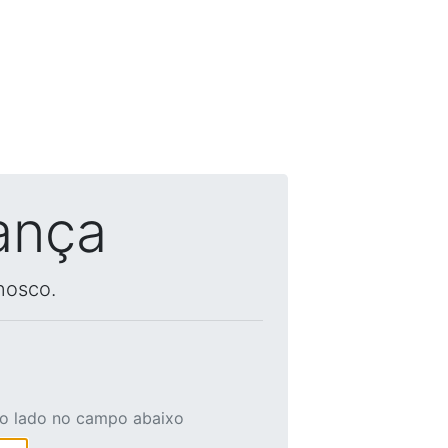
ança
nosco.
ao lado no campo abaixo