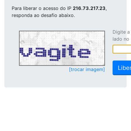
Para liberar o acesso
do IP
216.73.217.23
,
responda ao desafio abaixo.
Digite 
lado no
[trocar imagem]