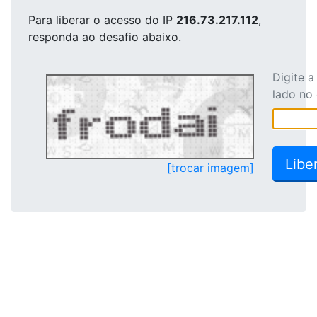
Para liberar o acesso
do IP
216.73.217.112
,
responda ao desafio abaixo.
Digite 
lado no
[trocar imagem]