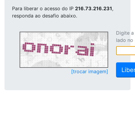
Para liberar o acesso
do IP
216.73.216.231
,
responda ao desafio abaixo.
Digite 
lado no
[trocar imagem]