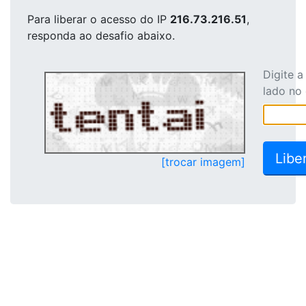
Para liberar o acesso
do IP
216.73.216.51
,
responda ao desafio abaixo.
Digite 
lado no
[trocar imagem]