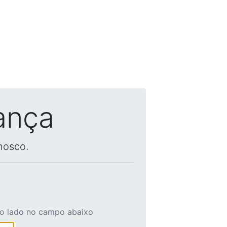
ança
nosco.
ao lado no campo abaixo