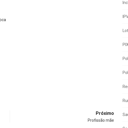
In
IP
voca
Lo
PI
Pol
Pol
Re
Ru
Próximo
Sa
Profissão mãe