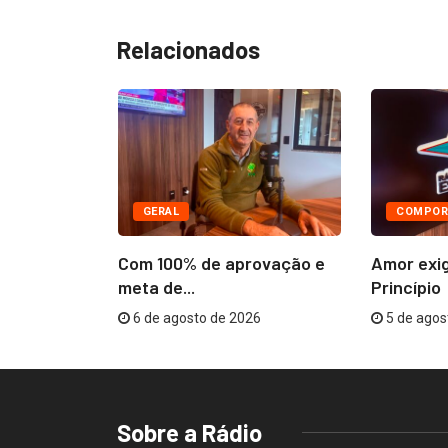
Relacionados
GERAL
COMPOR
âmara
Com 100% de aprovação e
Amor exi
R$...
meta de...
Princípio
26
6 de agosto de 2026
5 de agos
Sobre a Rádio