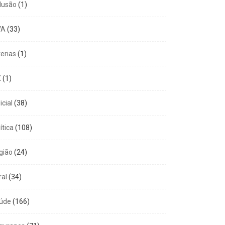
clusão
(1)
VA
(33)
terias
(1)
X
(1)
icial
(38)
ítica
(108)
gião
(24)
ral
(34)
úde
(166)