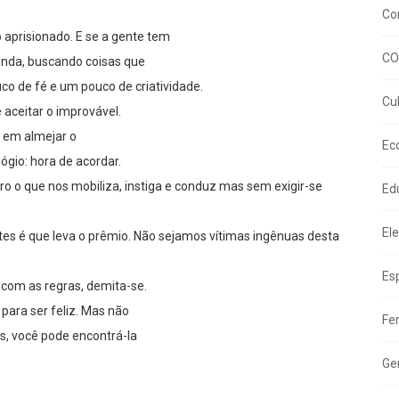
Co
o aprisionado. E se a gente tem
CO
 onda, buscando coisas que
o de fé e um pouco de criatividade.
Cu
e aceitar o improvável.
r em almejar o
Ec
ógio: hora de acordar.
ro o que nos mobiliza, instiga e conduz mas sem exigir-se
Ed
El
tes é que leva o prêmio. Não sejamos vítimas ingênuas desta
Es
 com as regras, demita-se.
 para ser feliz. Mas não
Fe
s, você pode encontrá-la
Ge