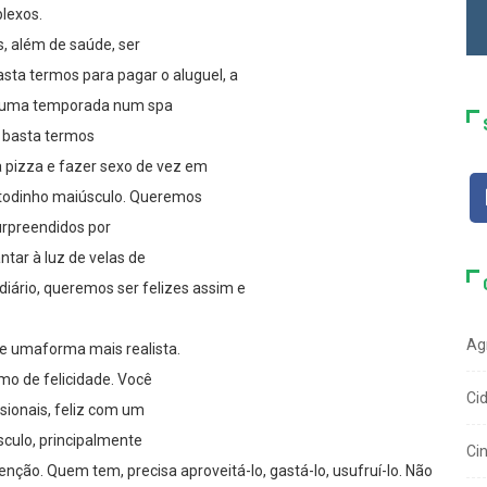
lexos.
, além de saúde, ser
basta termos para pagar o aluguel, a
 e uma temporada num spa
o basta termos
 pizza e fazer sexo de vez em
todinho maiúsculo. Queremos
urpreendidos por
tar à luz de velas de
iário, queremos ser felizes assim e
Ag
e umaforma mais realista.
mo de felicidade. Você
Ci
asionais, feliz com um
sculo, principalmente
Ci
nção. Quem tem, precisa aproveitá-lo, gastá-lo, usufruí-lo. Não