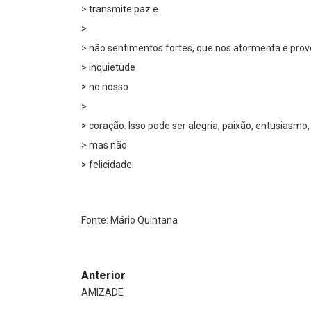
> transmite paz e
>
> não sentimentos fortes, que nos atormenta e pro
> inquietude
> no nosso
>
> coração. Isso pode ser alegria, paixão, entusiasmo,
> mas não
> felicidade.
Fonte: Mário Quintana
Anterior
AMIZADE