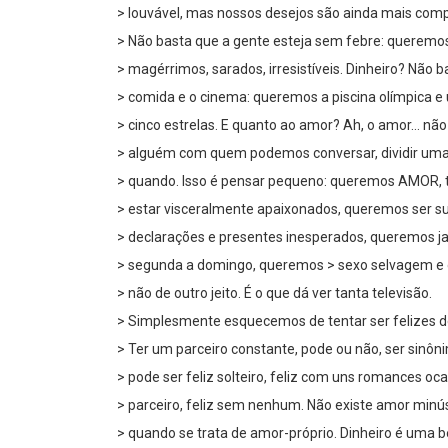
> louvável, mas nossos desejos são ainda mais comp
> Não basta que a gente esteja sem febre: queremos
> magérrimos, sarados, irresistíveis. Dinheiro? Não 
> comida e o cinema: queremos a piscina olímpica
> cinco estrelas. E quanto ao amor? Ah, o amor… nã
> alguém com quem podemos conversar, dividir uma
> quando. Isso é pensar pequeno: queremos AMOR, 
> estar visceralmente apaixonados, queremos ser s
> declarações e presentes inesperados, queremos jan
> segunda a domingo, queremos > sexo selvagem e d
> não de outro jeito. É o que dá ver tanta televisão.
> Simplesmente esquecemos de tentar ser felizes d
> Ter um parceiro constante, pode ou não, ser sinôni
> pode ser feliz solteiro, feliz com uns romances oc
> parceiro, feliz sem nenhum. Não existe amor minú
> quando se trata de amor-próprio. Dinheiro é uma be