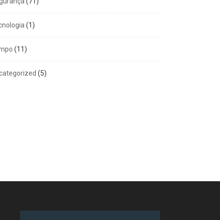
gurança
(71)
cnologia
(1)
mpo
(11)
categorized
(5)
GERAL
COMPORTAMENTO
m 100% de aprovação e
Amor exigente -8º
ta de...
Princípio
6 de agosto de 2026
5 de agosto de 2026