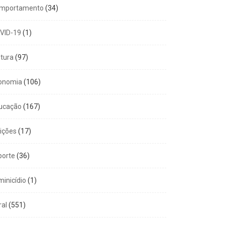
mportamento
(34)
VID-19
(1)
ltura
(97)
onomia
(106)
ucação
(167)
eições
(17)
porte
(36)
minicídio
(1)
ral
(551)